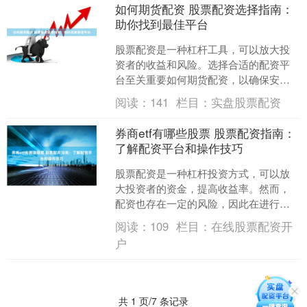
如何期货配资 股票配资选择指南：
助你找到最佳平台
股票配资是一种杠杆工具，可以放大投
资者的收益和风险。选择合适的配资平
台至关重要如何期货配资，以确保安
全、可靠和有利可图的体验。 然而，配
阅读：
141
栏目：
实盘股票配资
资炒股也存在一定的风险。....
券商etf有哪些股票 股票配资指南：
了解配资平台和操作技巧
股票配资是一种杠杆投资方式，可以放
大投资者的资金，提高收益率。然而，
配资也存在一定的风险，因此在进行配
资之前，了解配资平台和操作技巧至关
阅读：
109
栏目：
在线股票配资开
重要。 选择信誉良好的配....
户
共 1 页/7 条记录