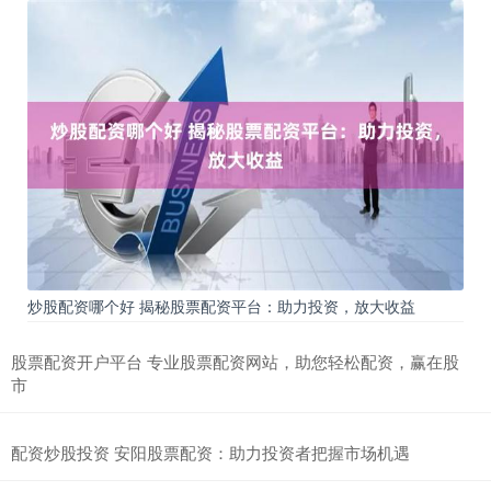
炒股配资哪个好 揭秘股票配资平台：助力投资，放大收益
股票配资开户平台 专业股票配资网站，助您轻松配资，赢在股
市
配资炒股投资 安阳股票配资：助力投资者把握市场机遇