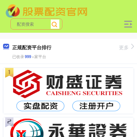
正规配资平台排行
更多
已收录
999
+家平台