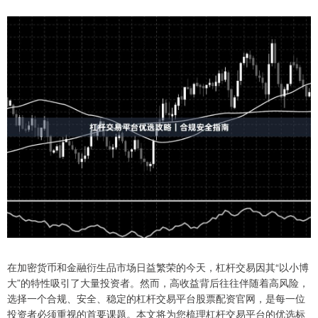
在加密货币和金融衍生品市场日益繁荣的今天，杠杆交易因其“以小博
大”的特性吸引了大量投资者。然而，高收益背后往往伴随着高风险，
选择一个合规、安全、稳定的杠杆交易平台股票配资官网，是每一位
投资者必须重视的首要课题。本文将为您梳理杠杆交易平台的优选标