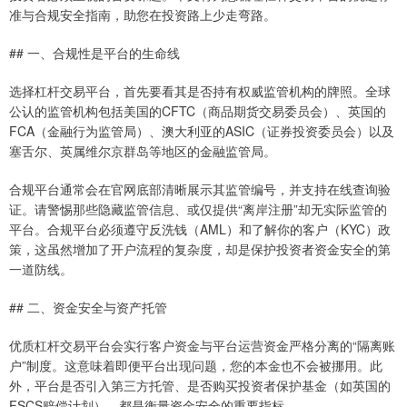
准与合规安全指南，助您在投资路上少走弯路。
## 一、合规性是平台的生命线
选择杠杆交易平台，首先要看其是否持有权威监管机构的牌照。全球
公认的监管机构包括美国的CFTC（商品期货交易委员会）、英国的
FCA（金融行为监管局）、澳大利亚的ASIC（证券投资委员会）以及
塞舌尔、英属维尔京群岛等地区的金融监管局。
合规平台通常会在官网底部清晰展示其监管编号，并支持在线查询验
证。请警惕那些隐藏监管信息、或仅提供“离岸注册”却无实际监管的
平台。合规平台必须遵守反洗钱（AML）和了解你的客户（KYC）政
策，这虽然增加了开户流程的复杂度，却是保护投资者资金安全的第
一道防线。
## 二、资金安全与资产托管
优质杠杆交易平台会实行客户资金与平台运营资金严格分离的“隔离账
户”制度。这意味着即便平台出现问题，您的本金也不会被挪用。此
外，平台是否引入第三方托管、是否购买投资者保护基金（如英国的
FSCS赔偿计划），都是衡量资金安全的重要指标。