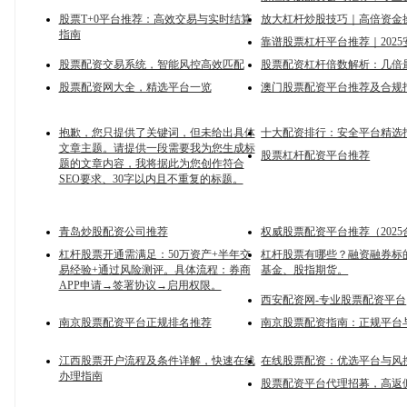
股票T+0平台推荐：高效交易与实时结算
放大杠杆炒股技巧｜高倍资金
指南
靠谱股票杠杆平台推荐｜202
股票配资交易系统，智能风控高效匹配
股票配资杠杆倍数解析：几倍
股票配资网大全，精选平台一览
澳门股票配资平台推荐及合规
抱歉，您只提供了关键词，但未给出具体
十大配资排行：安全平台精选
文章主题。请提供一段需要我为您生成标
股票杠杆配资平台推荐
题的文章内容，我将据此为您创作符合
SEO要求、30字以内且不重复的标题。
青岛炒股配资公司推荐
权威股票配资平台推荐（202
杠杆股票开通需满足：50万资产+半年交
杠杆股票有哪些？融资融券标
易经验+通过风险测评。具体流程：券商
基金、股指期货。
APP申请→签署协议→启用权限。
西安配资网-专业股票配资平台
南京股票配资平台正规排名推荐
南京股票配资指南：正规平台
江西股票开户流程及条件详解，快速在线
在线股票配资：优选平台与风
办理指南
股票配资平台代理招募，高返