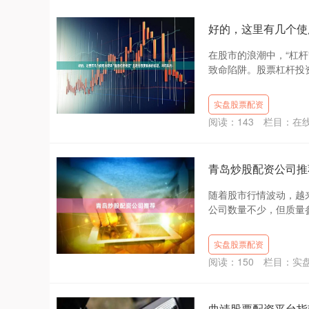
好的，这里有几个使
在股市的浪潮中，“杠
致命陷阱。股票杠杆投资
实盘股票配资
阅读：
143
栏目：
在
青岛炒股配资公司推
随着股市行情波动，越
公司数量不少，但质量参
实盘股票配资
阅读：
150
栏目：
实
曲靖股票配资平台指