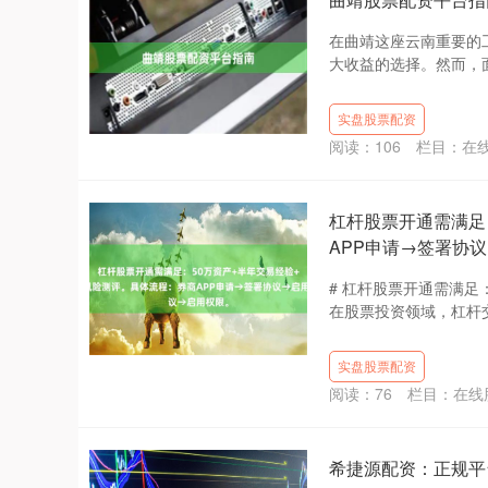
在曲靖这座云南重要的
大收益的选择。然而，面
实盘股票配资
阅读：
106
栏目：
在
杠杆股票开通需满足
APP申请→签署协
# 杠杆股票开通需满足
在股票投资领域，杠杆交
实盘股票配资
阅读：
76
栏目：
在线
希捷源配资：正规平