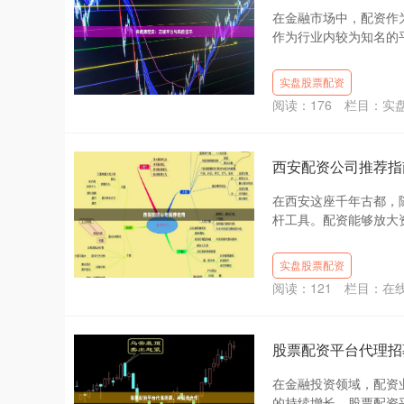
在金融市场中，配资作
作为行业内较为知名的平
实盘股票配资
阅读：
176
栏目：
实
西安配资公司推荐指
在西安这座千年古都，
杆工具。配资能够放大资
实盘股票配资
阅读：
121
栏目：
在
股票配资平台代理招
在金融投资领域，配资
的持续增长，股票配资平