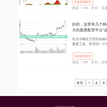
实盘股票配资
阅读：
146
栏目：
实
好的，这里有几个精
大的股票配资平台”
在当今瞬息万变的金融
重要工具。而寻找一个可
实盘股票配资
阅读：
192
栏目：
在
首页
1
2
3