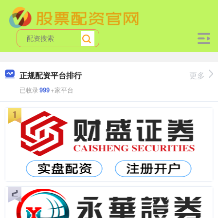
正规配资平台排行
更多
已收录
999
+家平台