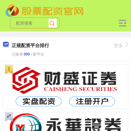
正规配资平台排行
更多
已收录
999
+家平台