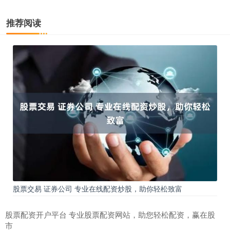
推荐阅读
股票交易 证券公司 专业在线配资炒股，助你轻松致富
股票配资开户平台 专业股票配资网站，助您轻松配资，赢在股
市