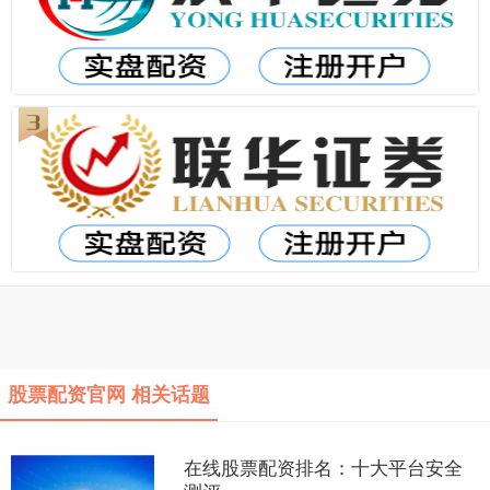
股票配资官网 相关话题
在线股票配资排名：十大平台安全