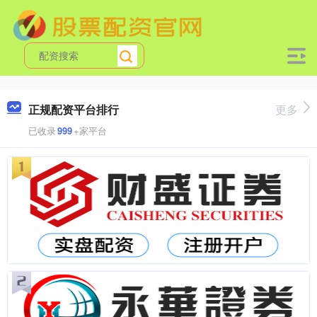
正规配资平台排行
更多
已收录
999
+家平台