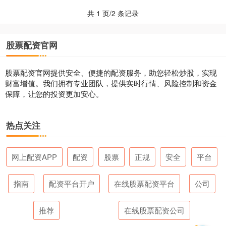
共 1 页/2 条记录
股票配资官网
股票配资官网提供安全、便捷的配资服务，助您轻松炒股，实现
财富增值。我们拥有专业团队，提供实时行情、风险控制和资金
保障，让您的投资更加安心。
热点关注
网上配资APP
配资
股票
正规
安全
平台
指南
配资平台开户
在线股票配资平台
公司
推荐
在线股票配资公司