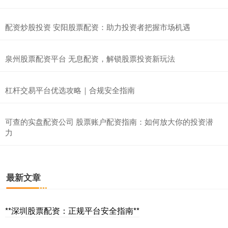
配资炒股投资 安阳股票配资：助力投资者把握市场机遇
泉州股票配资平台 无息配资，解锁股票投资新玩法
杠杆交易平台优选攻略｜合规安全指南
可查的实盘配资公司 股票账户配资指南：如何放大你的投资潜
力
最新文章
**深圳股票配资：正规平台安全指南**