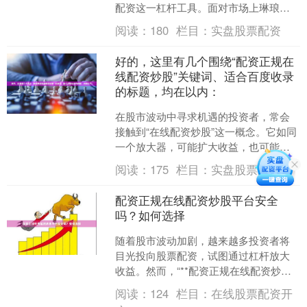
配资这一杠杆工具。面对市场上琳琅满
目的配资平台，如何选择一家安全可
阅读：
180
栏目：
实盘股票配资
靠、收益合理的平台成为投资....
好的，这里有几个围绕“配资正规在
线配资炒股”关键词、适合百度收录
的标题，均在以内：
在股市波动中寻求机遇的投资者，常会
接触到“在线配资炒股”这一概念。它如同
一个放大器，可能扩大收益，也可能加
剧风险。而“正规”二字股票配资官网，则
阅读：
175
栏目：
实盘股票配资
是区分这条投资路....
配资正规在线配资炒股平台安全
吗？如何选择
随着股市波动加剧，越来越多投资者将
目光投向股票配资，试图通过杠杆放大
收益。然而，“**配资正规在线配资炒股
平台安全吗？**”成为横亘在每位投资者
阅读：
124
栏目：
在线股票配资开
面前的首要问题。....