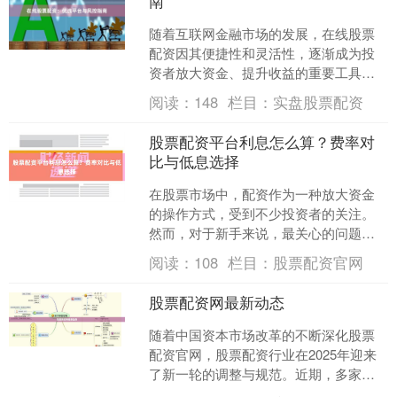
南
随着互联网金融市场的发展，在线股票
配资因其便捷性和灵活性，逐渐成为投
资者放大资金、提升收益的重要工具。
然而，市场平台良莠不齐，如何挑选合
阅读：
148
栏目：
实盘股票配资
规平台、有效控制风险，成....
股票配资平台利息怎么算？费率对
比与低息选择
在股票市场中，配资作为一种放大资金
的操作方式，受到不少投资者的关注。
然而，对于新手来说，最关心的问题之
一便是“股票配资平台利息怎么算？”本文
阅读：
108
栏目：
股票配资官网
将详细解析配资利息的....
股票配资网最新动态
随着中国资本市场改革的不断深化股票
配资官网，股票配资行业在2025年迎来
了新一轮的调整与规范。近期，多家主
流股票配资网发布了最新业务动态，行