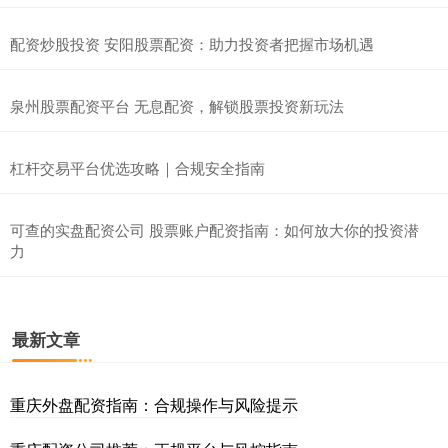
配资炒股投资 安阳股票配资：助力投资者把握市场机遇
泉州股票配资平台 无息配资，解锁股票投资新玩法
杠杆交易平台优选攻略｜合规安全指南
可查的实盘配资公司 股票账户配资指南：如何放大你的投资潜
力
最新文章
重庆外盘配资指南：合规操作与风险提示