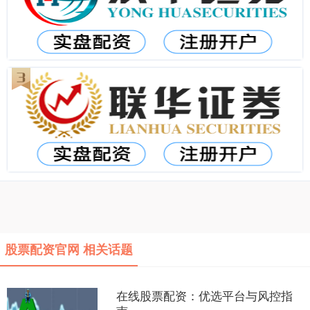
股票配资官网 相关话题
在线股票配资：优选平台与风控指