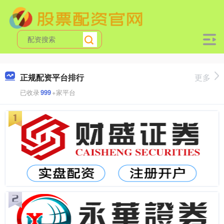
正规配资平台排行
更多
已收录
999
+家平台