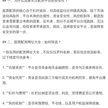
## 一、为什么需要关注配资平台的安全性？
股票配资的核心在于杠杆效应，但高收益往往伴随高风险。除了市场
波动风险外，平台本身的合规性、资金安全性、风控机制等，都是投
资者需要重点考察的因素。近年来，部分不合规平台出现跑路、无法
出金等问题，给投资者带来损失。因此，选择新安全平台，是保障资
金安全的第一步。
## 二、股票配资网址大全：如何筛选？
一份实用的配资网址大全，不应仅仅罗列名称，更应包含筛选标准。
以下维度可供参考：
1. **合规资质**：平台是否具备相关金融牌照，是否与正规券商合作。
2. **资金托管**：资金是否由第三方银行或支付机构托管，避免平台挪
用。
3. **杠杆与费用**：杠杆比例是否合理，利息、管理费是否公开透明。
4. **风控机制**：是否有预警线、平仓线，以及用户权益保障措施。