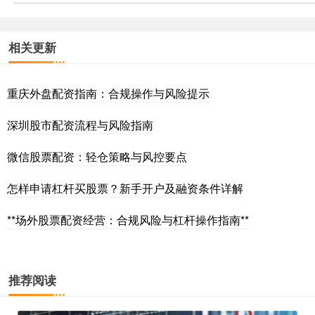
相关更新
重庆外盘配资指南：合规操作与风险提示
深圳股市配资流程与风险指南
微信股票配资：轻仓策略与风控要点
怎样申请杠杆买股票？新手开户及融资条件详解
**场外股票配资经营：合规风险与杠杆操作指南**
推荐阅读