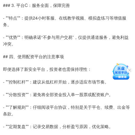
### 3. 平台C：服务全面，保障完善
- **特点**：提供24小时客服、在线教学视频、模拟盘练习等增值服
务。
- **优势**：明确承诺“不参与用户交易”，仅提供通道服务，避免利益
冲突。
## 四、使用配资平台的注意事项
即便选择了新安全平台，投资者也需保持理性：
- **控制杠杆**：建议从低杠杆开始，逐步适应市场节奏。
- **分散投资**：避免将全部资金投入单一股票或配资账户。
- **了解规则**：仔细阅读平台协议，特别是关于平仓、续费、出金等
条款。
- **定期复盘**：记录交易数据，分析盈亏原因，优化策略。