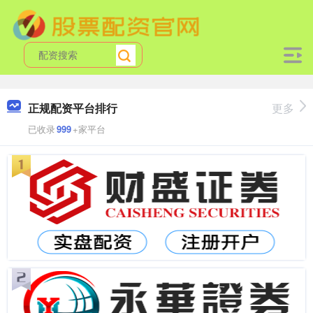
正规配资平台排行
更多
已收录
999
+家平台