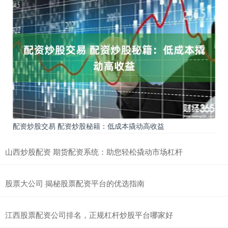
配资炒股交易 配资炒股秘籍：低成本撬动高收益
山西炒股配资 期货配资系统：助您轻松撬动市场杠杆
股票大公司 揭秘股票配资平台的优选指南
江西股票配资公司排名，正规杠杆炒股平台哪家好