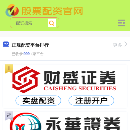
正规配资平台排行
更多
已收录
999
+家平台