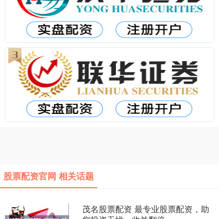
股票配资官网 相关话题
茂名股票配资 最专业股票配资，助