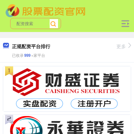
正规配资平台排行
更多
已收录
999
+家平台