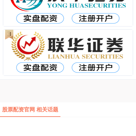
股票配资官网 相关话题