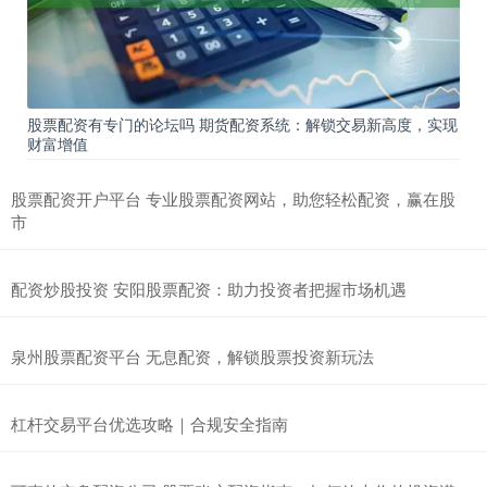
股票配资有专门的论坛吗 期货配资系统：解锁交易新高度，实现
财富增值
股票配资开户平台 专业股票配资网站，助您轻松配资，赢在股
市
配资炒股投资 安阳股票配资：助力投资者把握市场机遇
泉州股票配资平台 无息配资，解锁股票投资新玩法
杠杆交易平台优选攻略｜合规安全指南