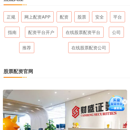
正规
网上配资APP
配资
股票
安全
平台
指南
配资平台开户
在线股票配资平台
公司
推荐
在线股票配资公司
股票配资官网