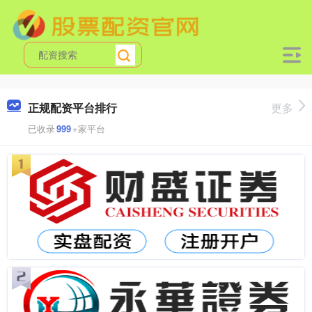
正规配资平台排行
更多
已收录
999
+家平台