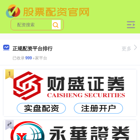
正规配资平台排行
更多
已收录
999
+家平台