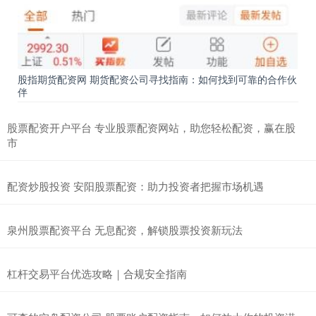
股指期货配资网 期货配资公司寻找指南：如何找到可靠的合作伙
伴
股票配资开户平台 专业股票配资网站，助您轻松配资，赢在股
市
配资炒股投资 安阳股票配资：助力投资者把握市场机遇
泉州股票配资平台 无息配资，解锁股票投资新玩法
杠杆交易平台优选攻略｜合规安全指南