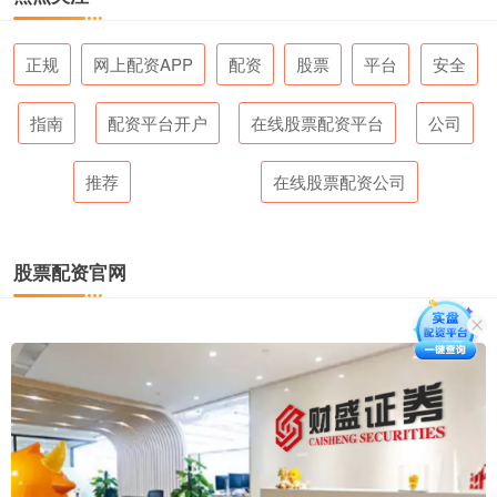
正规
网上配资APP
配资
股票
平台
安全
指南
配资平台开户
在线股票配资平台
公司
推荐
在线股票配资公司
股票配资官网