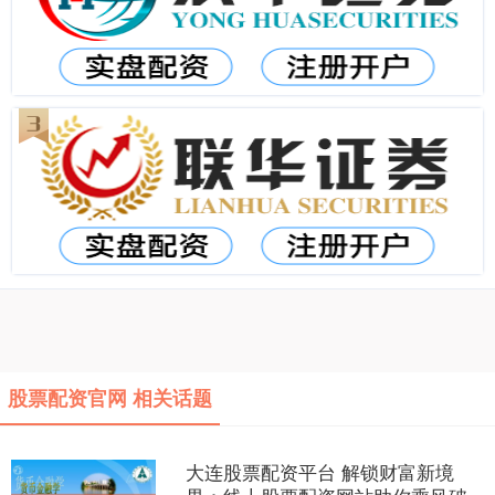
股票配资官网 相关话题
大连股票配资平台 解锁财富新境