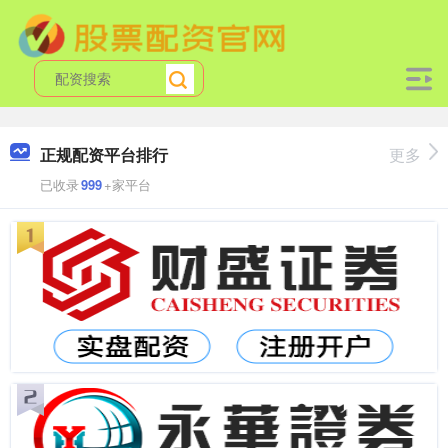
正规配资平台排行
更多
已收录
999
+家平台