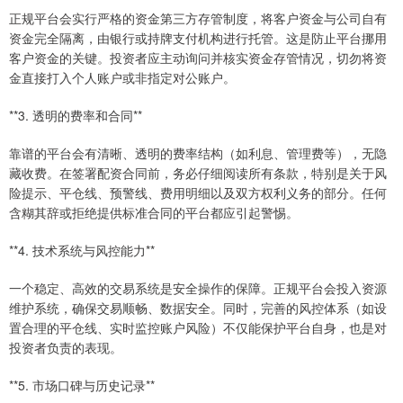
正规平台会实行严格的资金第三方存管制度，将客户资金与公司自有
资金完全隔离，由银行或持牌支付机构进行托管。这是防止平台挪用
客户资金的关键。投资者应主动询问并核实资金存管情况，切勿将资
金直接打入个人账户或非指定对公账户。
**3. 透明的费率和合同**
靠谱的平台会有清晰、透明的费率结构（如利息、管理费等），无隐
藏收费。在签署配资合同前，务必仔细阅读所有条款，特别是关于风
险提示、平仓线、预警线、费用明细以及双方权利义务的部分。任何
含糊其辞或拒绝提供标准合同的平台都应引起警惕。
**4. 技术系统与风控能力**
一个稳定、高效的交易系统是安全操作的保障。正规平台会投入资源
维护系统，确保交易顺畅、数据安全。同时，完善的风控体系（如设
置合理的平仓线、实时监控账户风险）不仅能保护平台自身，也是对
投资者负责的表现。
**5. 市场口碑与历史记录**