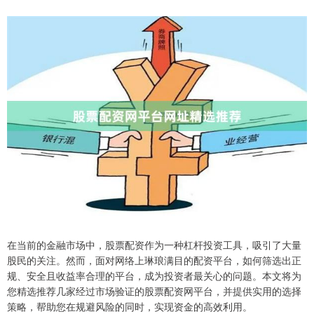
在当前的金融市场中，股票配资作为一种杠杆投资工具，吸引了大量
股民的关注。然而，面对网络上琳琅满目的配资平台，如何筛选出正
规、安全且收益率合理的平台，成为投资者最关心的问题。本文将为
您精选推荐几家经过市场验证的股票配资网平台，并提供实用的选择
策略，帮助您在规避风险的同时，实现资金的高效利用。