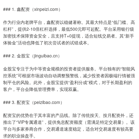
### 1. 鑫配资（xinpeizi.com）
作为行业内老牌平台，鑫配资以稳健著称。其最大特点是“低门槛、高
杠杆”，提供2-10倍杠杆选择，最低500元即可起配。平台采用银行级
加密技术保障资金安全，且支持T+0提现，适合短线交易者。其“新手
体验金”活动也降低了初次尝试者的试错成本。
### 2. 金股宝（jinguibao.cn）
金股宝专注于为中等资金规模的投资者提供服务。平台独有的“智能风
控系统”可根据市场波动自动调整预警线，减少投资者因极端行情被强
制平仓的风险。此外，金股宝提供“盈利分成”模式，对于长期盈利的
客户，平台会降低管理费率，实现双赢。
### 3. 配资宝（peizibao.com）
配资宝的优势在于其丰富的产品线。除了传统按天、按月配资外，还
推出了“VIP专属通道”，提供免息配资额度（需满足特定交易量）。该
平台与多家券商合作，交易通道速度稳定，适合对交易速度有较高要
求的职业操盘手。