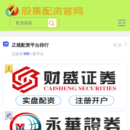
正规配资平台排行
更多
已收录
999
+家平台