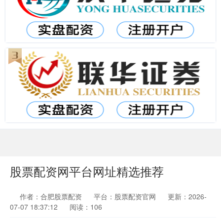
股票配资网平台网址精选推荐
作者：合肥股票配资
平台：股票配资官网
更新：2026-
07-07 18:37:12
阅读：106