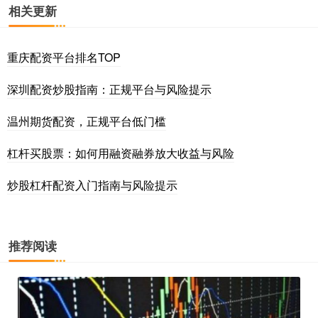
相关更新
重庆配资平台排名TOP
深圳配资炒股指南：正规平台与风险提示
温州期货配资，正规平台低门槛
杠杆买股票：如何用融资融券放大收益与风险
炒股杠杆配资入门指南与风险提示
推荐阅读