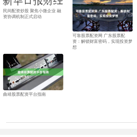
民间配资炒股 聚焦小微企业 融
资协调机制正式启动
可靠股票配资网 广东股票配
资：解锁财富密码，实现投资梦
想
曲靖股票配资平台指南