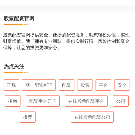
股票配资官网
股票配资官网提供安全、便捷的配资服务，助您轻松炒股，实现
财富增值。我们拥有专业团队，提供实时行情、风险控制和资金
保障，让您的投资更加安心。
热点关注
正规
网上配资APP
配资
股票
平台
安全
指南
配资平台开户
在线股票配资平台
公司
推荐
在线股票配资公司