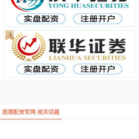
股票配资官网 相关话题