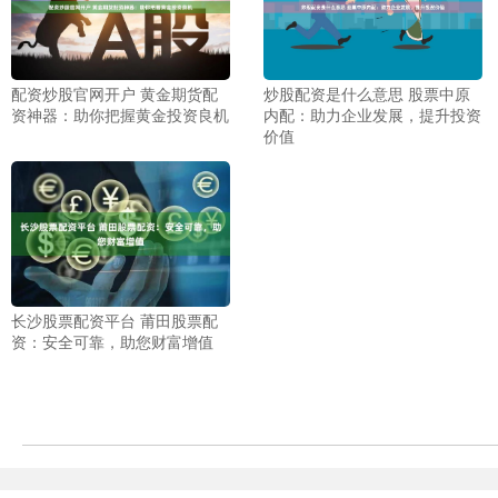
配资炒股官网开户 黄金期货配
炒股配资是什么意思 股票中原
资神器：助你把握黄金投资良机
内配：助力企业发展，提升投资
价值
长沙股票配资平台 莆田股票配
资：安全可靠，助您财富增值