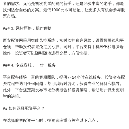
者的需求。无论是初次尝试配资的新手，还是经验丰富的老手，都能
找到适合自己的方案。最低1000元即可起配，让更多人有机会参与股
票市场。
### 3. 风控严格，操作便捷
西安配资网采用智能风控系统，实时监控账户风险，设置预警线和平
仓线，帮助投资者避免过度亏损。同时，平台支持手机APP和电脑端
操作，投资者可以随时随地进行交易，方便快捷。
### 4. 专业客服，一对一服务
平台配备经验丰富的客服团队，提供7×24小时在线服务。投资者在配
资过程中遇到任何问题，都可以随时咨询，获得专业的解答和指导。
此外，平台还定期发布市场分析报告和投资策略，帮助用户做出更明
智的决策。
## 如何选择配资平台？
在选择股票配资平台时，投资者应重点关注以下几点：