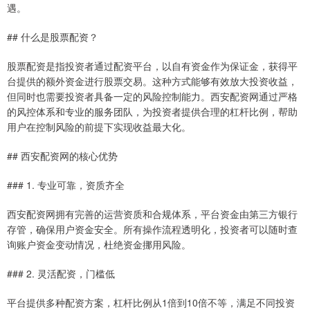
遇。
## 什么是股票配资？
股票配资是指投资者通过配资平台，以自有资金作为保证金，获得平
台提供的额外资金进行股票交易。这种方式能够有效放大投资收益，
但同时也需要投资者具备一定的风险控制能力。西安配资网通过严格
的风控体系和专业的服务团队，为投资者提供合理的杠杆比例，帮助
用户在控制风险的前提下实现收益最大化。
## 西安配资网的核心优势
### 1. 专业可靠，资质齐全
西安配资网拥有完善的运营资质和合规体系，平台资金由第三方银行
存管，确保用户资金安全。所有操作流程透明化，投资者可以随时查
询账户资金变动情况，杜绝资金挪用风险。
### 2. 灵活配资，门槛低
平台提供多种配资方案，杠杆比例从1倍到10倍不等，满足不同投资