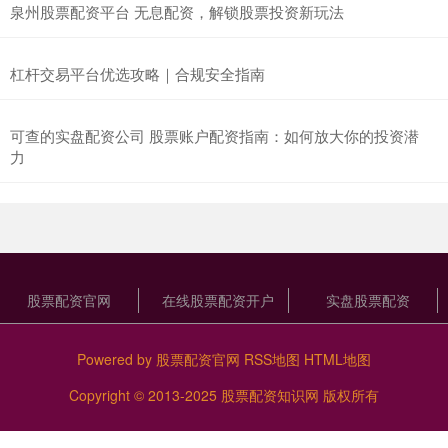
泉州股票配资平台 无息配资，解锁股票投资新玩法
杠杆交易平台优选攻略｜合规安全指南
可查的实盘配资公司 股票账户配资指南：如何放大你的投资潜
力
股票配资官网
在线股票配资开户
实盘股票配资
Powered by
股票配资官网
RSS地图
HTML地图
Copyright
© 2013-2025
股票配资知识网
版权所有