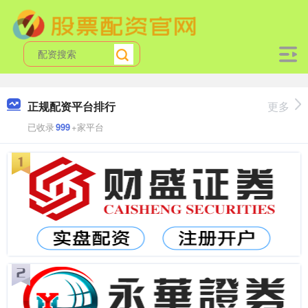
正规配资平台排行
更多
已收录
999
+家平台