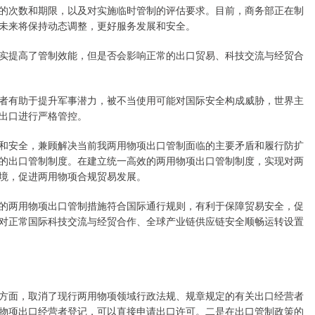
的次数和期限，以及对实施临时管制的评估要求。目前，商务部正在制
未来将保持动态调整，更好服务发展和安全。
提高了管制效能，但是否会影响正常的出口贸易、科技交流与经贸合
有助于提升军事潜力，被不当使用可能对国际安全构成威胁，世界主
出口进行严格管控。
安全，兼顾解决当前我两用物项出口管制面临的主要矛盾和履行防扩
的出口管制制度。在建立统一高效的两用物项出口管制制度，实现对两
境，促进两用物项合规贸易发展。
两用物项出口管制措施符合国际通行规则，有利于保障贸易安全，促
对正常国际科技交流与经贸合作、全球产业链供应链安全顺畅运转设置
面，取消了现行两用物项领域行政法规、规章规定的有关出口经营者
物项出口经营者登记，可以直接申请出口许可。二是在出口管制政策的