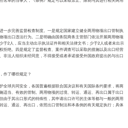
控名单的当事人，《条例》规定可以采取禁止、限制与其进行相关两用
一步完善监督检查制度。一是规定国家建立健全两用物项出口管制执
物项出口违法行为。二是明确由国务院商务主管部门依法开展两用物项
少于2人，应当主动出示执法证件和相关法律文书；少于2人或者未出示
权拒绝。四是规定了监督检查、案件调查可以采取的措施以及出口经营
、非法人组织未经同意，不得接受或者承诺接受外国政府提出的与出口
，作了哪些规定？
全球共同安全，各国普遍根据联合国决议和有关国际条约要求，将两
施适当、有效的管制。两用物项的过境、转运、通运、再出口属于出口
但由于其出口形式的特殊性，其申请出口许可的主体等都与一般的两用
转运、通运、再出口，依照出口管制法和本条例的有关规定执行；具体