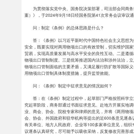
为贯彻落实党中央、国务院决策部署，司法部会同商务部
案）》，于2024年9月18日经国务院第41次常务会议审议通
问：制定《条例》的总体思路是什么？
答：《条例》以习近平新时代中国特色社会主义思想为指
安全，既要实现对两用物项出口的有效管制，切实维护国家
贸易，实现高质量发展与高水平安全的良性互动。二是遵循
物项出口管制制度。三是统筹推进国内法治和涉外法治，立
物项出口管制面临的主要矛盾，又满足履行防扩散等国际义
用物项出口管制具体制度措施，提升监管效能。
问：《条例》制定中征求意见的情况如何？
答：在《条例》制定过程中，起草部门严格按照科学立法
究起草阶段，商务部通过书面征求意见、赴地方开展实地调
业、商会、协会、院校专家和律师的意见，并将《两用物项
会、协会、外国政府和驻华机构等提出的近600条意见逐
有关单位、地方人民政府、企业等100多家单位意见，组
议逐条认真研究，尽可能予以吸收采纳，反复修改完善形成