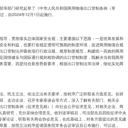
等部门研究起草了《中华人民共和国两用物项出口管制条例（草
过，自2024年12月1日起施行。
导，贯彻落实总体国家安全观，主要遵循以下思路：一是统筹发展和
安全和利益，也要打造稳定透明可预期的制度环境，促进两用物项合规
出口管制法并吸收现行行政法规、规章制度规范，构建统一高效的两用
足国情健全与国际通行规则相协调的出口管制制度，既解决当前我两用
务需要。四是结合新形势新要求，根据出口管制法等法律，细化实化两
、民主立法、依法立法有关要求，按程序广泛听取各方面意见。在研
研、走访企业、召开专家座谈会等方式，深入了解有关部门、相关企
出口管制条例（征求意见稿）》向社会公开征求意见，对相关企业、商
条认真研究，充分采纳合理意见。收到送审稿后，司法部先后四轮征求中央
织专家论证，听取有关商会协会意见，在此基础上，对各方面提出的意见建
草案，按照立法程序提请国务院常务会议审议后公布施行。可以说，