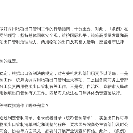
好两用物项出口管制工作的行动指南，十分重要。对此，《条例》在
党的领导，坚持总体国家安全观，维护国际和平，统筹高质量发展和高
项出口管制治理能力。两用物项的出口及其相关活动，应当遵守法律、
制的规定。
定，根据出口管制法的规定，对有关机构和部门职责予以明确：一是
制工作，统筹协调两用物项出口管制重大事项。二是国务院商务主管部
分工负责两用物项出口管制有关工作。三是省、自治区、直辖市人民政
用物项出口管制有关工作。四是海关依法在口岸具体负责查验放行。
等制度措施作了哪些完善？
过制定管制清单、名录或者目录（统称管制清单）、实施出口许可等
物项出口管制清单制定和调整的程序，要求国务院商务主管部门及时公
商会、协会等方面意见，必要时开展产业调查和评估。此外，《条例》