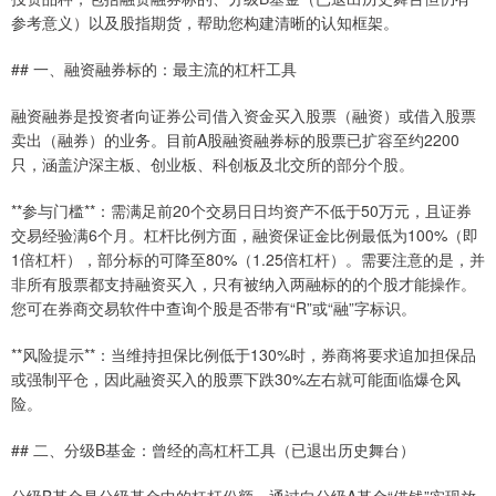
参考意义）以及股指期货，帮助您构建清晰的认知框架。
## 一、融资融券标的：最主流的杠杆工具
融资融券是投资者向证券公司借入资金买入股票（融资）或借入股票
卖出（融券）的业务。目前A股融资融券标的股票已扩容至约2200
只，涵盖沪深主板、创业板、科创板及北交所的部分个股。
**参与门槛**：需满足前20个交易日日均资产不低于50万元，且证券
交易经验满6个月。杠杆比例方面，融资保证金比例最低为100%（即
1倍杠杆），部分标的可降至80%（1.25倍杠杆）。需要注意的是，并
非所有股票都支持融资买入，只有被纳入两融标的的个股才能操作。
您可在券商交易软件中查询个股是否带有“R”或“融”字标识。
**风险提示**：当维持担保比例低于130%时，券商将要求追加担保品
或强制平仓，因此融资买入的股票下跌30%左右就可能面临爆仓风
险。
## 二、分级B基金：曾经的高杠杆工具（已退出历史舞台）