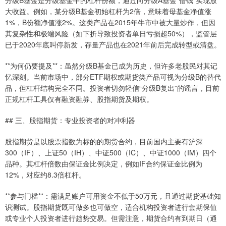
分级B基金是分级基金中的杠杆份额，通过向分级A基金“借钱”实现放
大收益。例如，某分级B基金初始杠杆为2倍，意味着母基金净值涨
1%，B份额净值涨2%。这类产品在2015年牛市中被大量炒作，但因
其复杂性和极端风险（如下折导致投资者单日亏损超50%），监管层
已于2020年底叫停新发，存量产品也在2021年前后完成转型或清盘。
**为何仍要提及**：虽然分级B基金已成为历史，但许多老股民对其记
忆深刻。当前市场中，部分ETF期权或期货类产品可视为分级B的替代
品，但杠杆结构完全不同。投资者切勿轻信“分级B复出”的谣言，目前
正规杠杆工具仅有融资融券、股指期货及期权。
## 三、股指期货：专业投资者的对冲利器
股指期货是以股票指数为标的的期货合约，目前国内主要有沪深
300（IF）、上证50（IH）、中证500（IC）、中证1000（IM）四个
品种。其杠杆倍数由保证金比例决定，例如IF合约保证金比例为
12%，对应约8.3倍杠杆。
**参与门槛**：需满足账户可用资金不低于50万元，且通过期货基础知
识测试。股指期货既可做多也可做空，适合机构投资者进行套期保值
或专业个人投资者进行趋势交易。但需注意，期货合约有到期日（通