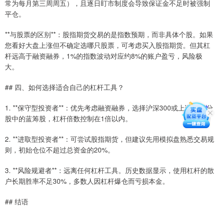
常为每月第三周周五），且逐日盯市制度会导致保证金不足时被强制
平仓。
**与股票的区别**：股指期货交易的是指数预期，而非具体个股。如果
您看好大盘上涨但不确定选哪只股票，可考虑买入股指期货。但其杠
杆远高于融资融券，1%的指数波动对应约8%的账户盈亏，风险极
大。
## 四、如何选择适合自己的杠杆工具？
1. **保守型投资者**：优先考虑融资融券，选择沪深300或上证50成分
股中的蓝筹股，杠杆倍数控制在1倍以内。
2. **进取型投资者**：可尝试股指期货，但建议先用模拟盘熟悉交易规
则，初始仓位不超过总资金的20%。
3. **风险规避者**：远离任何杠杆工具。历史数据显示，使用杠杆的散
户长期胜率不足30%，多数人因杠杆爆仓而亏损本金。
## 结语