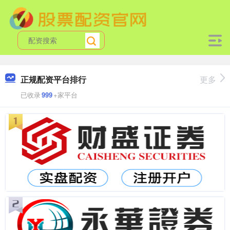
正规配资平台排行
更多
已收录
999
+家平台