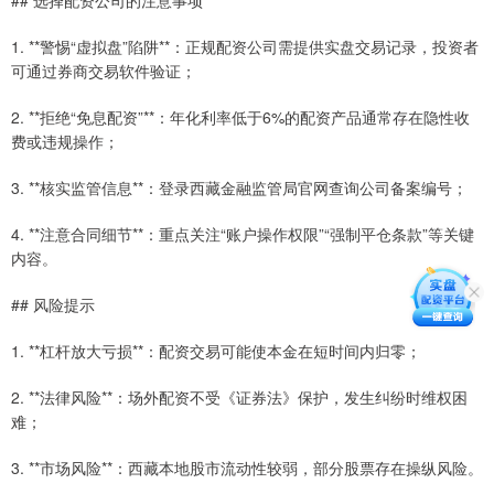
1. **警惕“虚拟盘”陷阱**：正规配资公司需提供实盘交易记录，投资者
可通过券商交易软件验证；
2. **拒绝“免息配资”**：年化利率低于6%的配资产品通常存在隐性收
费或违规操作；
3. **核实监管信息**：登录西藏金融监管局官网查询公司备案编号；
4. **注意合同细节**：重点关注“账户操作权限”“强制平仓条款”等关键
内容。
## 风险提示
1. **杠杆放大亏损**：配资交易可能使本金在短时间内归零；
2. **法律风险**：场外配资不受《证券法》保护，发生纠纷时维权困
难；
3. **市场风险**：西藏本地股市流动性较弱，部分股票存在操纵风险。