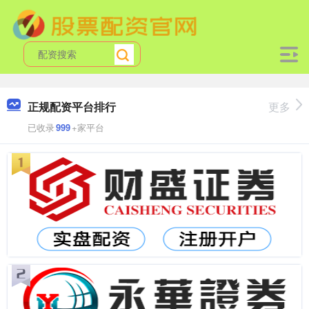
正规配资平台排行
更多
已收录
999
+家平台