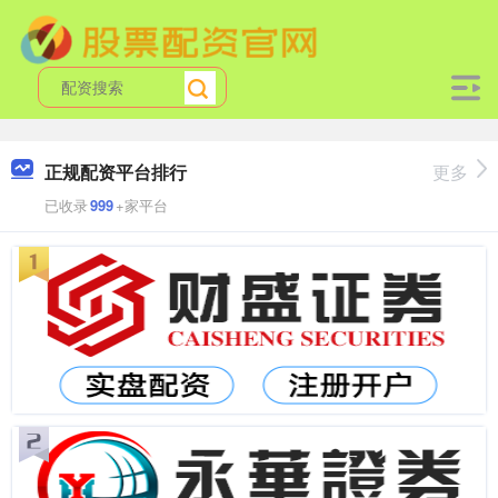
正规配资平台排行
更多
已收录
999
+家平台