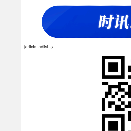
]article_adlist-->